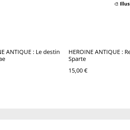
🎨
Illu
E ANTIQUE : Le destin
HEROINE ANTIQUE : Re
ae
Sparte
15,00 €
us
Conditions
Politique de
Politiq