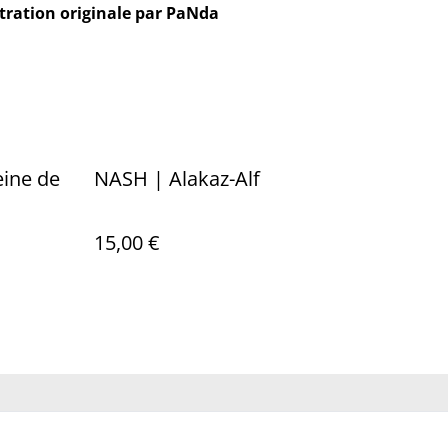
stration originale par PaNda
ine de
NASH | Alakaz-Alf
15,00 €
ue de cookies