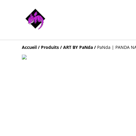
Accueil
/
Produits
/
ART BY PaNda
/
PaNda | PANDA N