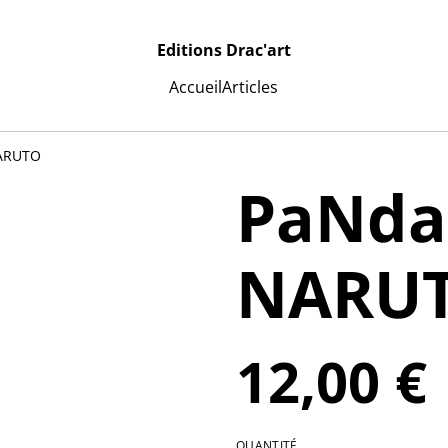
Editions Drac'art
Accueil
Articles
ARUTO
PaNda
NARU
12,00 €
QUANTITÉ